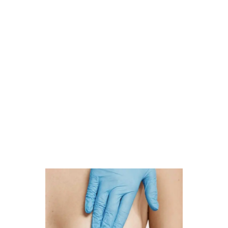
CIRUGIA
MAMARIA
Aumento de senos
con implantes
Levantamiento de
senos con o sin
implantes
Reducción
mamaria